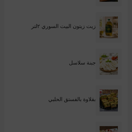
زيت زيتون البيت السوري ٢لتر
جبنة سلاسل
بقلاوة بالفستق الحلبي