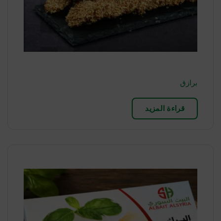
برازق
قراءة المزيد